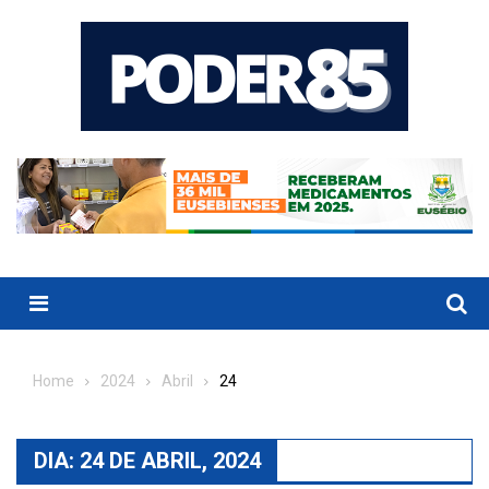
Skip
to
content
Menu
Home
2024
Abril
24
DIA:
24 DE ABRIL, 2024