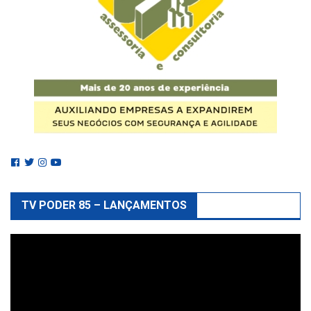
TV PODER 85 – LANÇAMENTOS
Reprodutor
de
vídeo