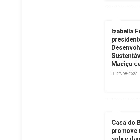
Izabella F
president
Desenvol
Sustentáv
Maciço de
27/08/2025
Casa do 
promove m
sobre dan