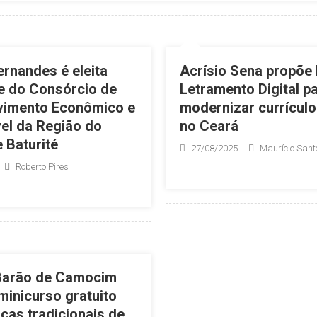
ernandes é eleita
Acrísio Sena propõe 
e do Consórcio de
Letramento Digital p
vimento Econômico e
modernizar currículo
el da Região do
no Ceará
 Baturité
27/08/2025
Maurício Sant
Roberto Pires
Barão de Camocim
inicurso gratuito
ças tradicionais de