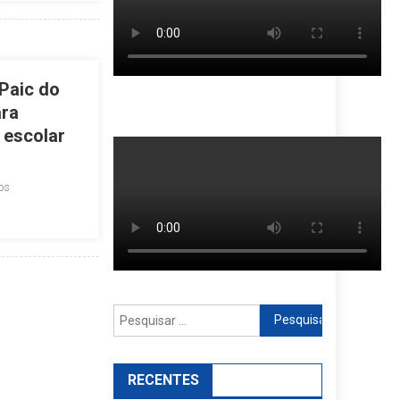
Paic do
ara
 escolar
os
Pesquisar
por:
RECENTES