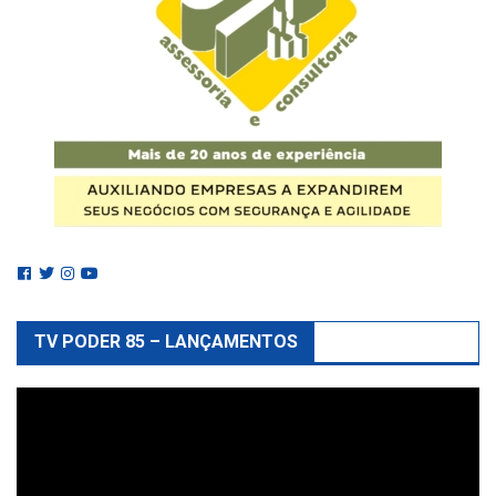
TV PODER 85 – LANÇAMENTOS
Reprodutor
de
vídeo