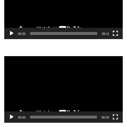
00:00
08:11
Reprodutor
de
vídeo
00:00
06:50