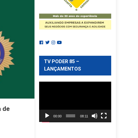
TV PODER 85 –
LANÇAMENTOS
Reprodutor
de
vídeo
 de
00:00
08:11