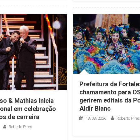
Prefeitura de Fortale
chamamento para O
gerirem editais da Po
o & Mathias inicia
Aldir Blanc
ional em celebração
os de carreira
13/03/2026
Roberto Pires
Roberto Pires