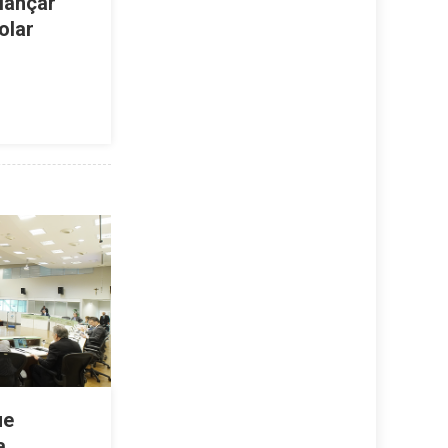
 lançar
olar
ue
a