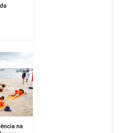
 da
ência na