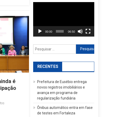
Reprodutor
de
vídeo
00:00
06:50
Pesquisar
por:
RECENTES
ainda é
Prefeitura de Eusébio entrega
cipação
novos registros imobiliários e
avança em programa de
regularização fundiária
tos
Ônibus automático entra em fase
de testes em Fortaleza