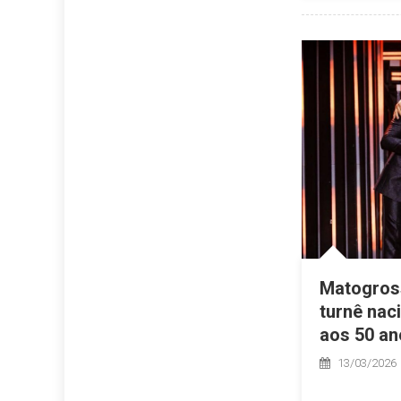
Matogross
turnê nac
aos 50 an
13/03/2026