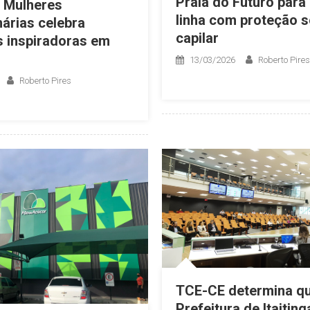
Praia do Futuro para
 Mulheres
linha com proteção s
nárias celebra
capilar
as inspiradoras em
13/03/2026
Roberto Pires
Roberto Pires
TCE-CE determina q
Prefeitura de Itaiting