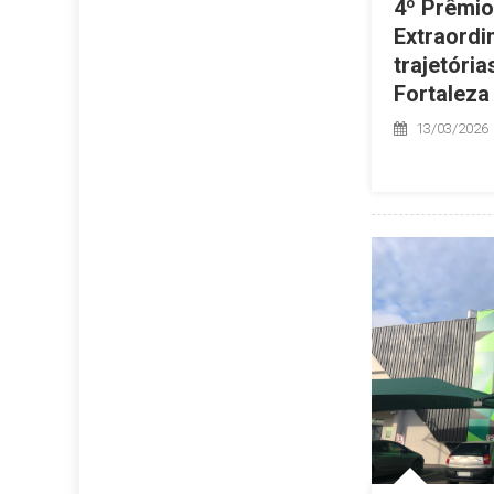
4º Prêmio
Extraordi
trajetóri
Fortaleza
13/03/2026