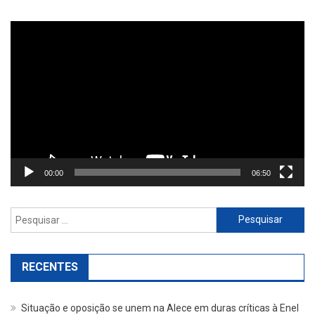
Reprodutor
de
vídeo
00:00
06:50
Pesquisar
por:
RECENTES
Situação e oposição se unem na Alece em duras críticas à Enel