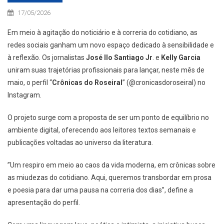
17/05/2026
Em meio à agitação do noticiário e à correria do cotidiano, as
redes sociais ganham um novo espaço dedicado à sensibilidade e
à reflexão. Os jornalistas
José Ilo Santiago Jr
. e
Kelly Garcia
uniram suas trajetórias profissionais para lançar, neste mês de
maio, o perfil “
Crônicas do Roseiral
” (@cronicasdoroseiral) no
Instagram.
​O projeto surge com a proposta de ser um ponto de equilíbrio no
ambiente digital, oferecendo aos leitores textos semanais e
publicações voltadas ao universo da literatura.
​”Um respiro em meio ao caos da vida moderna, em crônicas sobre
as miudezas do cotidiano. Aqui, queremos transbordar em prosa
e poesia para dar uma pausa na correria dos dias”, define a
apresentação do perfil.