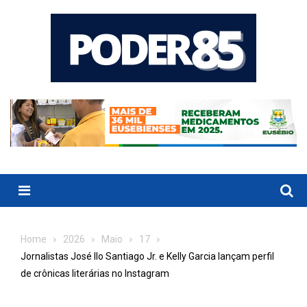
Skip
to
content
Menu
Home
2026
Maio
17
Jornalistas José Ilo Santiago Jr. e Kelly Garcia lançam perfil
de crônicas literárias no Instagram