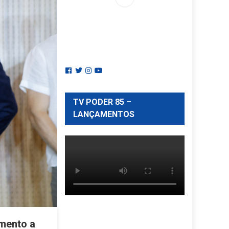
TV PODER 85 –
LANÇAMENTOS
omento a