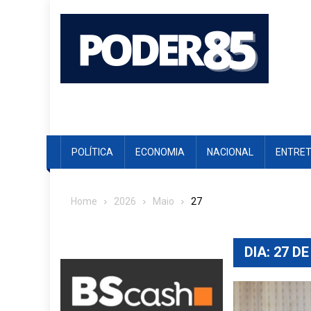
Skip
to
content
POLÍTICA
ECONOMIA
NACIONAL
ENTRE
Home
2026
Maio
27
DIA:
27 DE