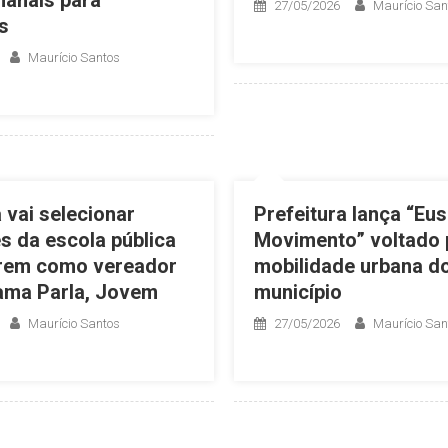
27/05/2026
Maurício San
s
Maurício Santos
 vai selecionar
Prefeitura lança “Eu
s da escola pública
Movimento” voltado 
arem como vereador
mobilidade urbana d
ama Parla, Jovem
município
Maurício Santos
27/05/2026
Maurício San