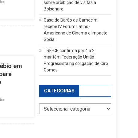
tos
sobre proibição de visitas a
Bolsonaro
Casa do Barão de Camocim
recebe IV Fórum Latino-
Americano de Cinema e Impacto
Social
TRE-CE confirma por 4 a 2
mantém Federação União
Progressista na coligação de Ciro
sébio em
Gomes
para
o
CATEGORIAS
tos
Categorias