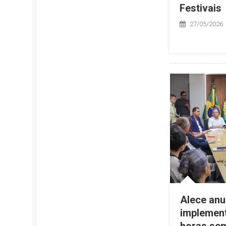
Festivais
27/05/2026
Alece anun
implement
horas sem