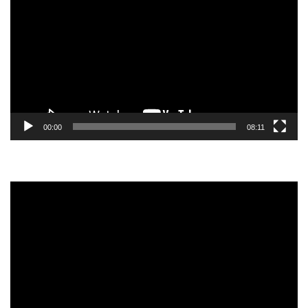
de
vídeo
00:00
08:11
Reprodutor
de
vídeo