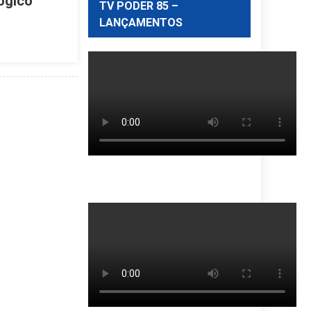
ógico
TV PODER 85 –
LANÇAMENTOS