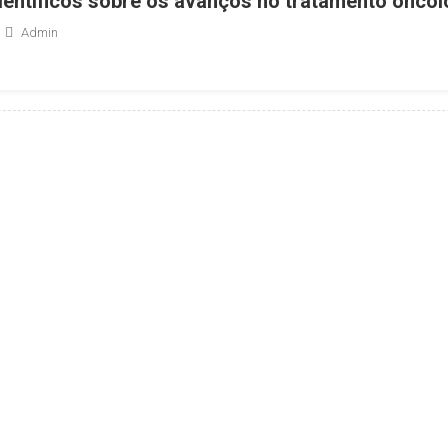
ientíficos sobre os avanços no tratamento oncol
Admin