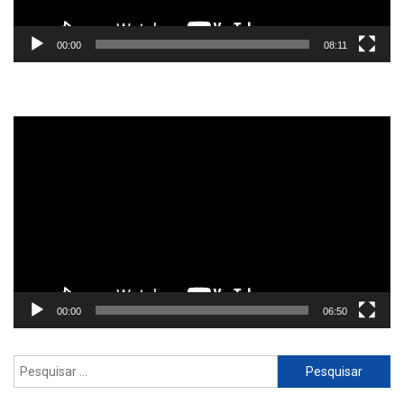
00:00
08:11
Reprodutor
de
vídeo
00:00
06:50
Pesquisar
por: