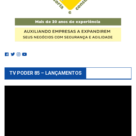
TV PODER 85 – LANÇAMENTOS
Reprodutor
de
vídeo