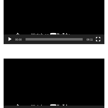
vídeo
00:00
08:11
Reprodutor
de
vídeo