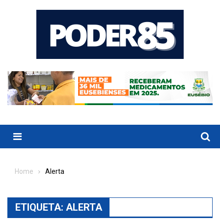
Skip
to
content
Menu
Home
Alerta
ETIQUETA:
ALERTA