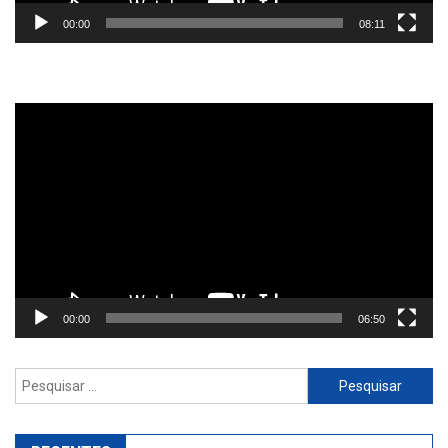
00:00
08:11
Reprodutor
de
vídeo
00:00
06:50
Pesquisar
por: