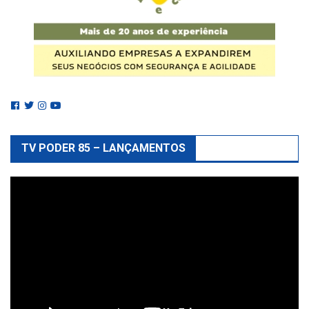
TV PODER 85 – LANÇAMENTOS
Reprodutor
de
vídeo