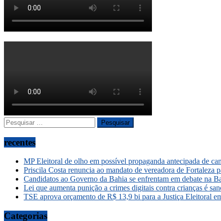
Pesquisar
por:
recentes
MP Eleitoral de olho em possível propaganda antecipada de ca
Priscila Costa renuncia ao mandato de vereadora de Fortaleza 
Candidatos ao Governo da Bahia se enfrentam em debate na B
Lei que aumenta punição a crimes digitais contra crianças é sa
TSE aprova orçamento de R$ 13,9 bi para a Justiça Eleitoral 
Categorias