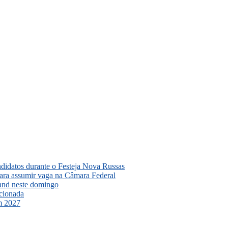
ndidatos durante o Festeja Nova Russas
para assumir vaga na Câmara Federal
and neste domingo
ncionada
em 2027