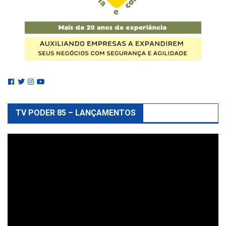
TV PODER 85 – LANÇAMENTOS
Reprodutor
de
vídeo