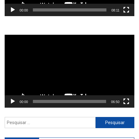
00:00
08:11
Reprodutor
de
vídeo
00:00
06:50
Pesquisar
por: