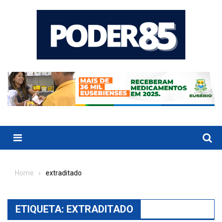
Skip
to
content
Menu
Home
extraditado
ETIQUETA:
EXTRADITADO