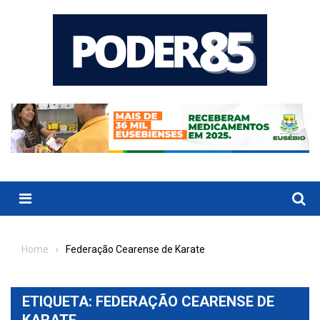
Skip
to
content
Menu
Home
Federação Cearense de Karate
ETIQUETA:
FEDERAÇÃO CEARENSE DE
KARATE