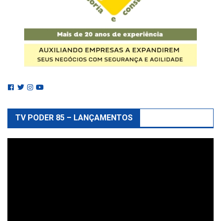
TV PODER 85 – LANÇAMENTOS
Reprodutor
de
vídeo