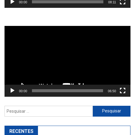
00:00
08:11
Reprodutor
de
vídeo
00:00
06:50
Pesquisar
por:
RECENTES