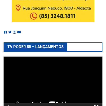
TV PODER 85 – LANÇAMENTOS
Reprodutor
de
vídeo