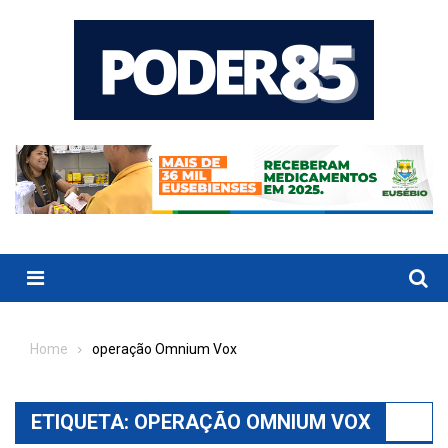
Skip
to
content
Menu
Home
operação Omnium Vox
ETIQUETA:
OPERAÇÃO OMNIUM VOX