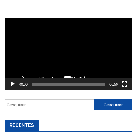
Reprodutor
de
vídeo
00:00
06:50
Pesquisar
por:
RECENTES