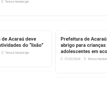
Tereza Neuberger
a de Acaraú deve
Prefeitura de Acaraú
tividades do “lixão”
abrigo para crianças
adolescentes em aco
Tereza Neuberger
27/02/2024
Tereza Neube