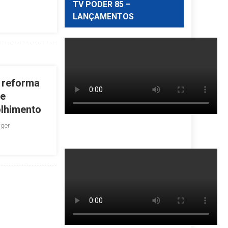
TV PODER 85 –
LANÇAMENTOS
 reforma
 e
lhimento
rger