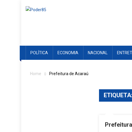
Skip
to
content
POLÍTICA
ECONOMIA
NACIONAL
ENTRE
Home
Prefeitura de Acaraú
ETIQUETA
Prefeitur