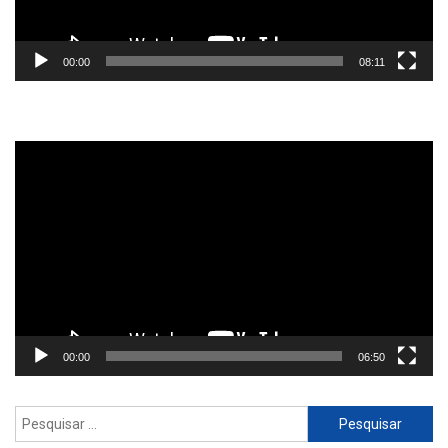
00:00
08:11
Reprodutor
de
vídeo
00:00
06:50
Pesquisar
por: