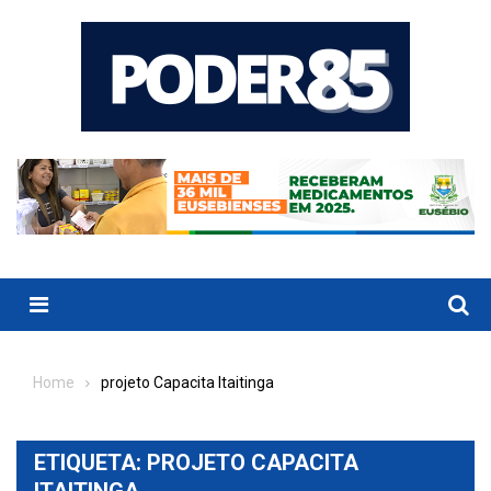
Skip
to
content
Menu
Home
projeto Capacita Itaitinga
ETIQUETA:
PROJETO CAPACITA
ITAITINGA