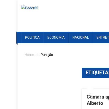
Skip
to
content
POLÍTICA
ECONOMIA
NACIONAL
ENTRE
Home
Punição
ETIQUETA
Câmara ap
Alberto