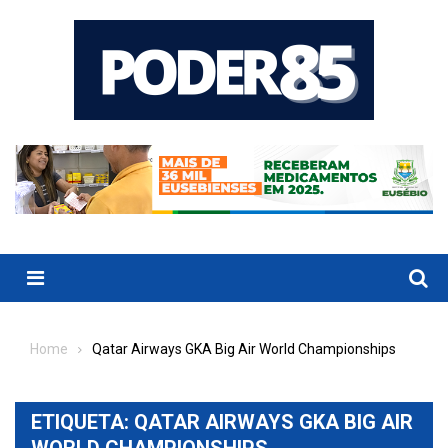
Skip
to
content
Menu
Home
Qatar Airways GKA Big Air World Championships
ETIQUETA:
QATAR AIRWAYS GKA BIG AIR
WORLD CHAMPIONSHIPS