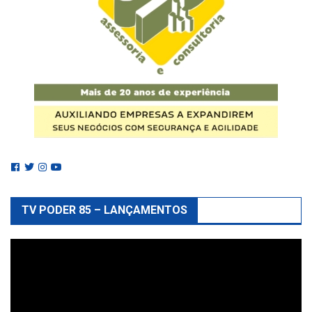
TV PODER 85 – LANÇAMENTOS
Reprodutor
de
vídeo