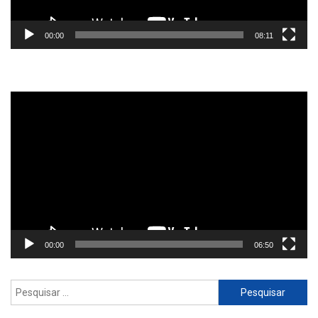
00:00
08:11
Reprodutor
de
vídeo
00:00
06:50
Pesquisar
por: