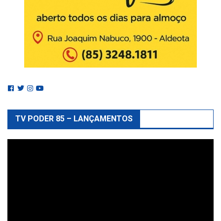
TV PODER 85 – LANÇAMENTOS
Reprodutor
de
vídeo