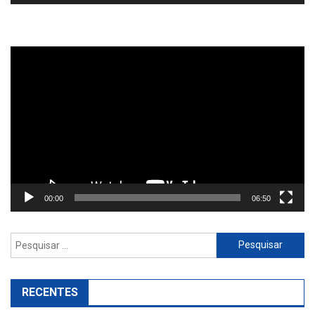
Reprodutor
de
vídeo
00:00
06:50
Pesquisar
por:
RECENTES