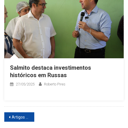
Salmito destaca investimentos
históricos em Russas
27/05/2025
Roberto Pires
Navegação
Artigos mais antigos