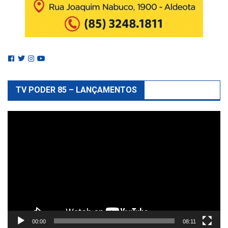
TV PODER 85 – LANÇAMENTOS
Reprodutor
de
vídeo
00:00
08:11