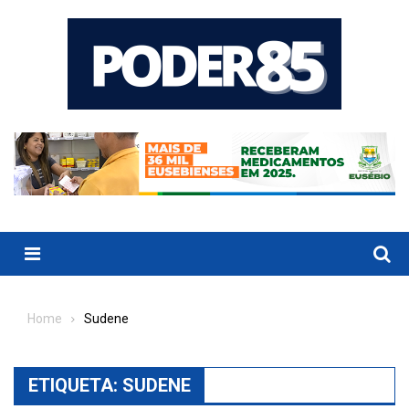
Skip
to
content
Menu
Home
Sudene
ETIQUETA:
SUDENE