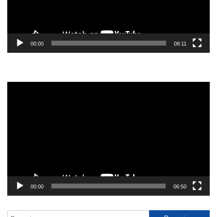
00:00
08:11
Reprodutor
de
vídeo
00:00
06:50
Pesquisar