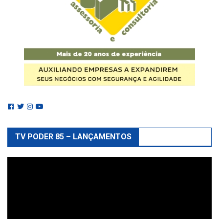
TV PODER 85 – LANÇAMENTOS
Reprodutor
de
vídeo