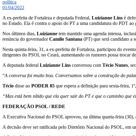
política
01/04/2022
A ex-prefeita de Fortaleza e deputada Federal,
Luizianne Lins
é defe
no Estado. Ela é contra o apoio do PT a uma candidatura do PDT ao
Nos últimos dias,
Luizianne
tem mantido uma agenda intensa, inclus
renúncia do governador
Camilo Santana
(PT) que será candidato a s
Nesta quinta-feira, 31, a ex-prefeita de Fortaleza, participou do event
dirigentes do PSOL no Ceará, aumentando os rumores possa trocar de par
A deputada federal
Luizianne Lins
conversou com
Técio Nunes
, se
“
A conversa foi muito boa. Conversamos sobre a construção do pala
Técio
disse ao
PODER 85
que espera a definição para sexta-feira, 1º,
“Mas está bem nítido que ela quer sair do PT e que o caminho que e
FEDERAÇÃO PSOL / REDE
A Executiva Nacional do PSOL aprovou, na última quarta-feira (30),
A decisão deve ser ratificada pelo Diretório Nacional do PSOL, em um