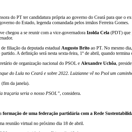
nsora do PT ter candidatura própria ao governo do Ceará para que o ex
 governo do Estado, legenda comandada pelos irmãos Ferreira Gomes.
ive chegou a se reunir com a vice-governadora
Izolda Cela
(PDT) que pa
enador.
o de filiação da deputada estadual
Augusto Brito
ao PT. No mesmo dia, 
tido. A definição será nesta sexta-feira, 1º de abril, quando termina o
cretário de organização nacional do PSOL e
Alexandre Uchôa
, presid
nque do Lula no Ceará e sobre 2022. Luizianne vê no Psol um caminho
 (fim da janela).
la traçaria seria o nosso PSOL”
, considera.
 a
formação de uma federação partidária com a Rede Sustentabilid
a reunião virtual no próximo dia 18 de abril.