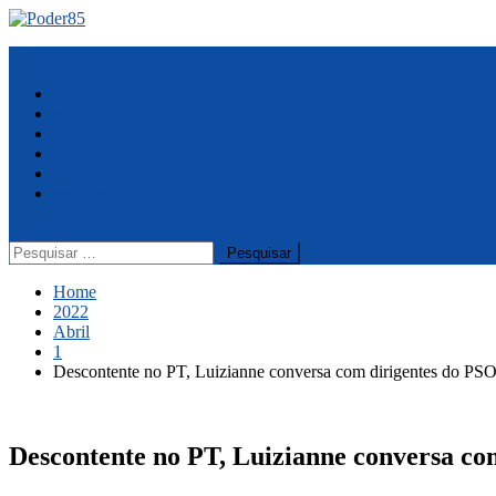
Skip
to
Menu
content
política
economia
nacional
entretenimento
interior
esportes
Pesquisar
por:
Home
2022
Abril
1
Descontente no PT, Luizianne conversa com dirigentes do PS
Descontente no PT, Luizianne conversa co