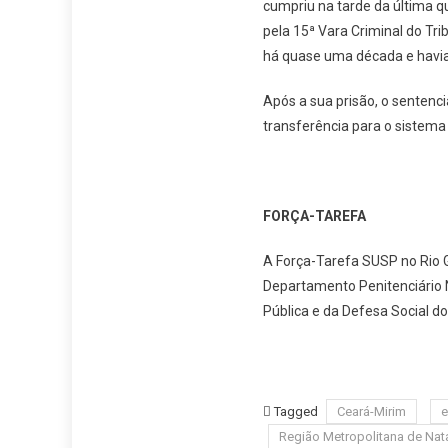
cumpriu na tarde da última q
pela 15ª Vara Criminal do Tr
há quase uma década e havia 
Após a sua prisão, o sentenci
transferência para o sistema 
FORÇA-TAREFA
A Força-Tarefa SUSP no Rio Gra
Departamento Penitenciário N
Pública e da Defesa Social do
Tagged
Ceará-Mirim
e
Região Metropolitana de Nat