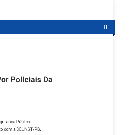
or Policiais Da
gurança Pública
to com a DELINST/PB,