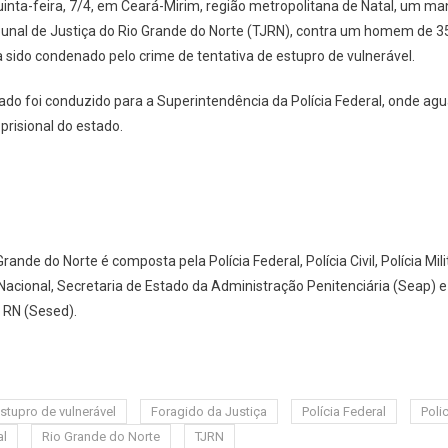
uinta-feira, 7/4, em Ceará-Mirim, região metropolitana de Natal, um m
ibunal de Justiça do Rio Grande do Norte (TJRN), contra um homem de 3
sido condenado pelo crime de tentativa de estupro de vulnerável.
ado foi conduzido para a Superintendência da Polícia Federal, onde agua
prisional do estado.
nde do Norte é composta pela Polícia Federal, Polícia Civil, Polícia Milit
acional, Secretaria de Estado da Administração Penitenciária (Seap) 
 RN (Sesed).
stupro de vulnerável
Foragido da Justiça
Polícia Federal
Poli
al
Rio Grande do Norte
TJRN