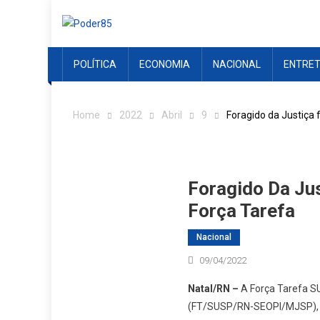
Skip
to
content
POLÍTICA
ECONOMIA
NACIONAL
ENTRE
Home
2022
Abril
9
Foragido da Justiça 
Foragido Da Jus
Força Tarefa
Nacional
09/04/2022
Natal/RN –
A Força Tarefa S
(FT/SUSP/RN-SEOPI/MJSP), in