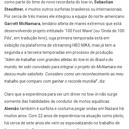
como parte do time do novo recordista do tow-in,
Sebastian
Steudtner
, e muitos outros surfistas brasileiros ou internacionais.
Por cerca de três meses ele integrou a equipe do norte-americano
Garrett McNamara
, lendário atleta de mares extremos que está
desenvolvendo projeto intitulado ‘100 Foot Wave’ (ou ‘Onda de 100
Pés’, em tradução livre), cuja primeira temporada está em
exibição na plataforma de streaming HBO MAX, mas já tem a
segunda e a terceira temporadas em processo de produção.
“
Além de trabalhar com grandes atletas do tow-in do Brasil e do
mundo, ter sido convidado para integrar o projeto do McNamara me
deixou muito satisfeito. Considero como um reconhecimento ao meu
trabalho que comparo com ganhar o recorde mundial
”, diz.
Claro que a experiência para ser um driver no tow-in não surge
somente das habilidades de condutor de motos aquáticas.
Alemão
também é surfista e costuma pegar ondas em Nazaré há
muitos anos. Com 22 anos de experiência na atuação como piloto,
há cerca de sete anos ele vem se especializando no trabalho de