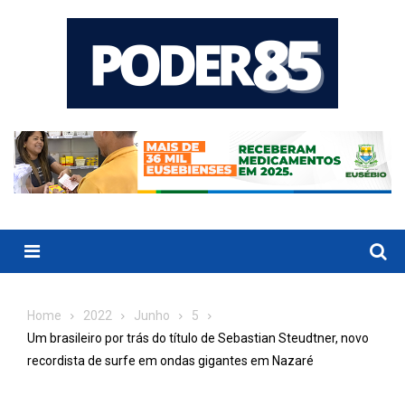
Skip
to
content
Menu
Home
2022
Junho
5
Um brasileiro por trás do título de Sebastian Steudtner, novo
recordista de surfe em ondas gigantes em Nazaré