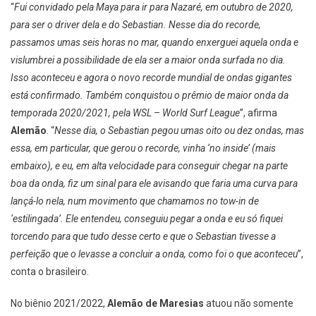
“
Fui convidado pela Maya para ir para Nazaré, em outubro de 2020,
para ser o driver dela e do Sebastian. Nesse dia do recorde,
passamos umas seis horas no mar, quando enxerguei aquela onda e
vislumbrei a possibilidade de ela ser a maior onda surfada no dia.
Isso aconteceu e agora o novo recorde mundial de ondas gigantes
está confirmado. Também conquistou o prêmio de maior onda da
temporada 2020/2021, pela WSL – World Surf League
”, afirma
Alemão
. “
Nesse dia, o Sebastian pegou umas oito ou dez ondas, mas
essa, em particular, que gerou o recorde, vinha ‘no inside’ (mais
embaixo), e eu, em alta velocidade para conseguir chegar na parte
boa da onda, fiz um sinal para ele avisando que faria uma curva para
lançá-lo nela, num movimento que chamamos no tow-in de
‘estilingada’. Ele entendeu, conseguiu pegar a onda e eu só fiquei
torcendo para que tudo desse certo e que o Sebastian tivesse a
perfeição que o levasse a concluir a onda, como foi o que aconteceu
”,
conta o brasileiro.
No biênio 2021/2022,
Alemão de Maresias
atuou não somente