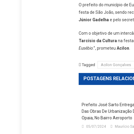
O prefeito do município de E
festa de São João, sendo rec
Júnior Gadelha
e pelo secre
Com o objetivo de um intercâ
Tarcísio da Cultura
na festa
Eusébio
.”, prometeu
Acilon
.
Tagged
Acilon Gonçalves
POSTAGENS RELACIO
Prefeito José Sarto Entrega
Das Obras De Urbanização 
Opaia, No Bairro Aeroporto
05/07/2024
Maurício S