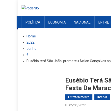
Skip
to
content
POLÍTICA
ECONOMIA
NACIONAL
ENTRE
Home
2022
Junho
6
Eusébio terá São João, prometeu Acilon Gonçalves ap
Eusébio Terá S
Festa De Mara
Entretenimento
Interior
06/06/2022