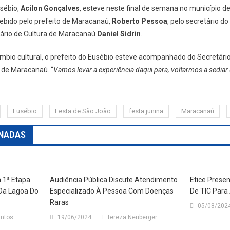
usébio,
Acilon Gonçalves
, esteve neste final de semana no município d
ebido pelo prefeito de Maracanaú,
Roberto Pessoa
, pelo secretário 
tário de Cultura de Maracanaú
Daniel Sidrin
.
mbio cultural, o prefeito do Eusébio esteve acompanhado do Secretário
 de Maracanaú. “
Vamos levar a experiência daqui para, voltarmos a sedia
Eusébio
Festa de São João
festa junina
Maracanaú
NADAS
 1ª Etapa
Audiência Pública Discute Atendimento
Etice Prese
Da Lagoa Do
Especializado À Pessoa Com Doenças
De TIC Para
Raras
05/08/202
antos
19/06/2024
Tereza Neuberger