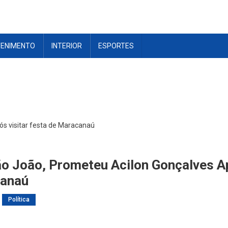
TENIMENTO
INTERIOR
ESPORTES
ós visitar festa de Maracanaú
ão João, Prometeu Acilon Gonçalves Ap
canaú
Política