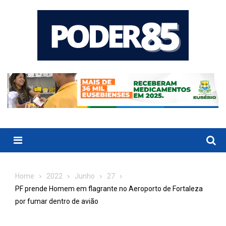
Skip
to
content
Menu
Home
2022
Junho
27
PF prende Homem em flagrante no Aeroporto de Fortaleza
por fumar dentro de avião