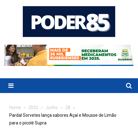
Skip
to
content
Menu
Home
2022
Junho
28
Pardal Sorvetes lança sabores Açaí e Mousse de Limão
para o picolé Supra