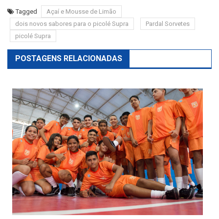
Tagged
Açaí e Mousse de Limão
dois novos sabores para o picolé Supra
Pardal Sorvetes
picolé Supra
POSTAGENS RELACIONADAS