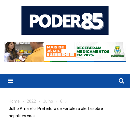
Skip
to
content
Menu
Home
2022
Julho
6
Julho Amarelo: Prefeitura de Fortaleza alerta sobre
hepatites virais