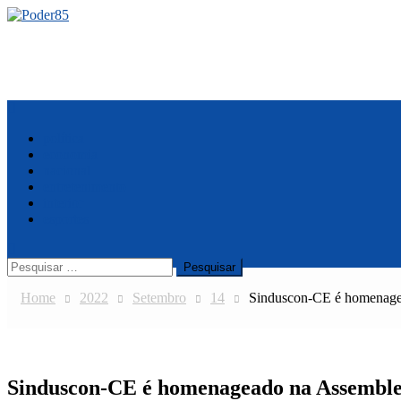
Skip
to
content
Menu
política
economia
nacional
entretenimento
interior
esportes
Pesquisar
por:
Home
2022
Setembro
14
Sinduscon-CE é homenagea
Sinduscon-CE é homenageado na Assemblei