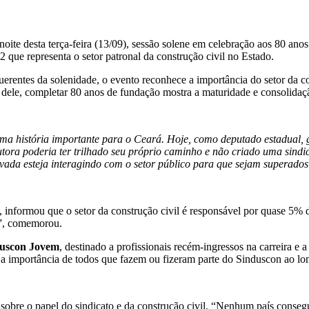
 noite desta terça-feira (13/09), sessão solene em celebração aos 80 an
que representa o setor patronal da construção civil no Estado.
erentes da solenidade, o evento reconhece a importância do setor da co
dele, completar 80 anos de fundação mostra a maturidade e consolidação
 uma história importante para o Ceará. Hoje, como deputado estadual, 
tora poderia ter trilhado seu próprio caminho e não criado uma sindica
ivada esteja interagindo com o setor público para que sejam superados
, informou que o setor da construção civil é responsável por quase 5%
l”, comemorou.
uscon Jovem
, destinado a profissionais recém-ingressos na carreira e
a importância de todos que fazem ou fizeram parte do Sinduscon ao lon
sobre o papel do sindicato e da construção civil. “Nenhum país consegu