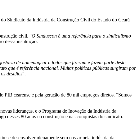
os do Sindicato da Indústria da Construção Civil do Estado do Ceará
nstrução civil. “
O Sinduscon é uma referência para o sindicalismo
 dessa instituição.
gostaria de homenagear a todos que fizeram e fazem parte desta
to que é referência nacional. Muitas políticas públicas surgiram por
 os desafios
“.
 do PIB cearense e pela geração de 80 mil empregos diretos. “Somos
 a novas lideranças, e o Programa de Inovação da Indústria da
go desses 80 anos na construção e nas conquistas do sindicato.
iu se desenvolver plenamente sem passar pela indústria da