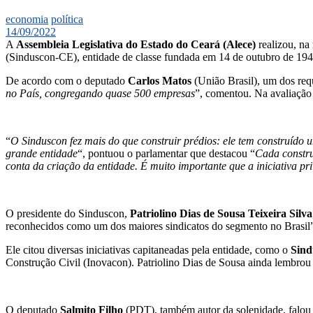
economia
política
14/09/2022
A
Assembleia Legislativa do Estado do Ceará (Alece)
realizou, na
(Sinduscon-CE), entidade de classe fundada em 14 de outubro de 1942 
De acordo com o deputado
Carlos Matos
(União Brasil), um dos requ
no País, congregando quase 500 empresas
”, comentou. Na avaliação 
“
O Sinduscon fez mais do que construir prédios: ele tem construído
grande entidade
“, pontuou o parlamentar que destacou “
Cada constru
conta da criação da entidade. É muito importante que a iniciativa pr
O presidente do Sinduscon,
Patriolino Dias de Sousa Teixeira Silva
reconhecidos como um dos maiores sindicatos do segmento no Brasi
Ele citou diversas iniciativas capitaneadas pela entidade, como o
Sind
Construção Civil (Inovacon). Patriolino Dias de Sousa ainda lembrou 
O deputado
Salmito Filho
(PDT), também autor da solenidade, falou 