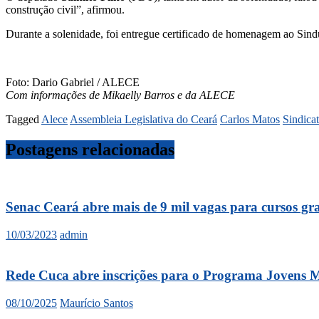
construção civil”, afirmou.
Durante a solenidade, foi entregue certificado de homenagem ao Sindu
Foto: Dario Gabriel / ALECE
Com informações de Mikaelly Barros e da ALECE
Tagged
Alece
Assembleia Legislativa do Ceará
Carlos Matos
Sindicat
Postagens relacionadas
Senac Ceará abre mais de 9 mil vagas para cursos gr
10/03/2023
admin
Rede Cuca abre inscrições para o Programa Jovens 
08/10/2025
Maurício Santos