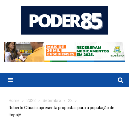
Skip
to
content
Menu
Home
2022
Setembro
22
Roberto Cláudio apresenta propostas para a população de
Itapajé