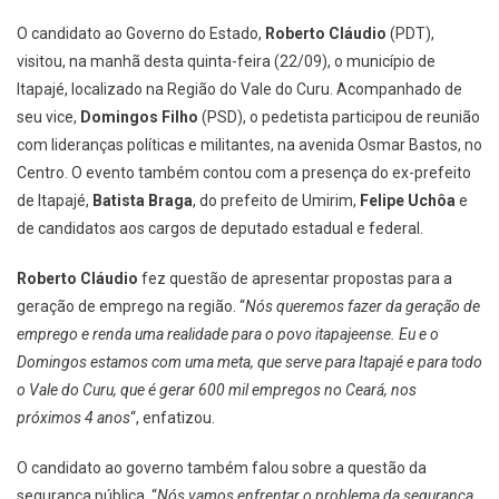
O candidato ao Governo do Estado,
Roberto Cláudio
(PDT),
visitou, na manhã desta quinta-feira (22/09), o município de
Itapajé, localizado na Região do Vale do Curu. Acompanhado de
seu vice,
Domingos Filho
(PSD), o pedetista participou de reunião
com lideranças políticas e militantes, na avenida Osmar Bastos, no
Centro. O evento também contou com a presença do ex-prefeito
de Itapajé,
Batista Braga
, do prefeito de Umirim,
Felipe Uchôa
e
de candidatos aos cargos de deputado estadual e federal.
Roberto Cláudio
fez questão de apresentar propostas para a
geração de emprego na região. “
Nós queremos fazer da geração de
emprego e renda uma realidade para o povo itapajeense. Eu e o
Domingos estamos com uma meta, que serve para Itapajé e para todo
o Vale do Curu, que é gerar 600 mil empregos no Ceará, nos
próximos 4 anos
“, enfatizou.
O candidato ao governo também falou sobre a questão da
segurança pública. “
Nós vamos enfrentar o problema da segurança