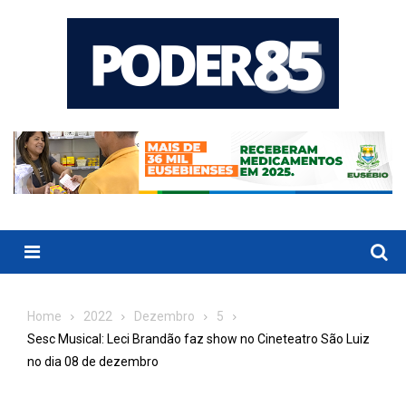
Skip
to
content
Menu
Home
2022
Dezembro
5
Sesc Musical: Leci Brandão faz show no Cineteatro São Luiz
no dia 08 de dezembro