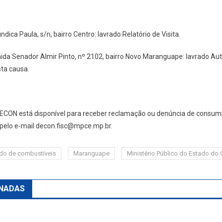
ndica Paula, s/n, bairro Centro: lavrado Relatório de Visita.
nida Senador Almir Pinto, nº 2102, bairro Novo Maranguape: lavrado Aut
ta causa.
DECON está disponível para receber reclamação ou denúncia de consum
pelo e-mail decon.fisc@mpce.mp.br.
ado de combustíveis
Maranguape
Ministério Público do Estado do
NADAS