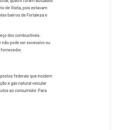
 total, quatro foram autuados
o de Visita, pois estavam
es bairros de Fortaleza e
reço dos combustíveis.
 não pode ser excessivo ou
 fornecedor.
mpostos federais que incidem
ção e gás natural veicular
dutos ao consumidor. Para