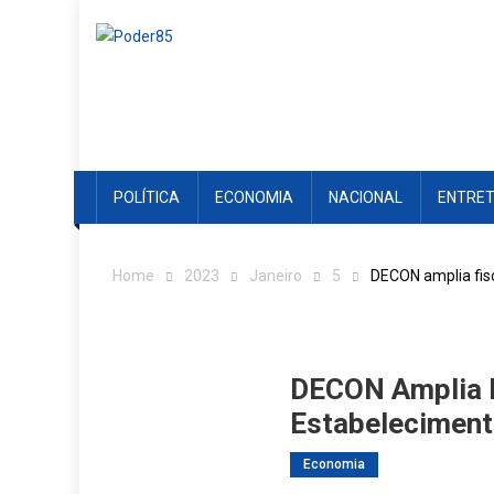
Skip
to
content
POLÍTICA
ECONOMIA
NACIONAL
ENTRE
Home
2023
Janeiro
5
DECON amplia fis
DECON Amplia F
Estabelecimen
Economia