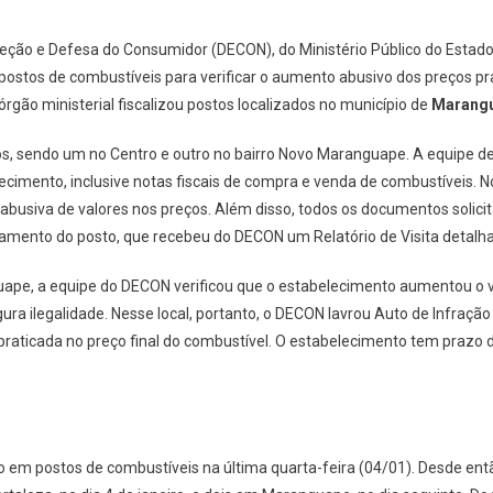
eção e Defesa do Consumidor (DECON), do Ministério Público do Estado
postos de combustíveis para verificar o aumento abusivo dos preços pr
 órgão ministerial fiscalizou postos localizados no município de
Marangu
os, sendo um no Centro e outro no bairro Novo Maranguape. A equipe de 
imento, inclusive notas fiscais de compra e venda de combustíveis. No
 abusiva de valores nos preços. Além disso, todos os documentos soli
mento do posto, que recebeu do DECON um Relatório de Visita detalha
uape, a equipe do DECON verificou que o estabelecimento aumentou o v
gura ilegalidade. Nesse local, portanto, o DECON lavrou Auto de Infraçã
praticada no preço final do combustível. O estabelecimento tem prazo 
ão em postos de combustíveis na última quarta-feira (04/01). Desde ent