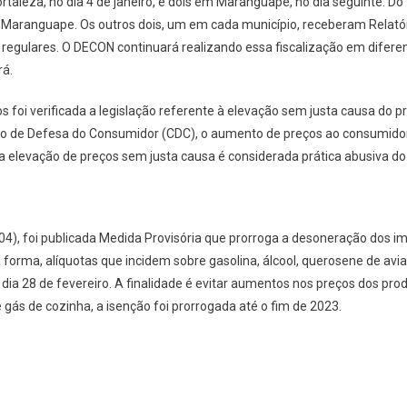
rtaleza, no dia 4 de janeiro, e dois em Maranguape, no dia seguinte. Do
Maranguape. Os outros dois, um em cada município, receberam Relatóri
gulares. O DECON continuará realizando essa fiscalização em diferent
rá.
 foi verificada a legislação referente à elevação sem justa causa do p
go de Defesa do Consumidor (CDC), o aumento de preços ao consumidor
 elevação de preços sem justa causa é considerada prática abusiva do
04), foi publicada Medida Provisória que prorroga a desoneração dos i
forma, alíquotas que incidem sobre gasolina, álcool, querosene de avia
ia 28 de fevereiro. A finalidade é evitar aumentos nos preços dos pro
 e gás de cozinha, a isenção foi prorrogada até o fim de 2023.