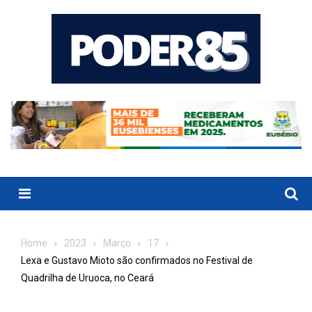
Skip
to
content
Menu
Home
2023
Março
17
Lexa e Gustavo Mioto são confirmados no Festival de
Quadrilha de Uruoca, no Ceará