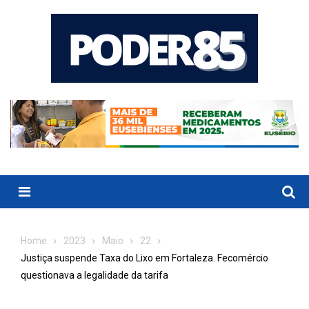
Skip
to
content
Menu
Home
2023
Maio
22
Justiça suspende Taxa do Lixo em Fortaleza. Fecomércio
questionava a legalidade da tarifa