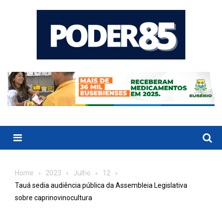
Skip
to
content
Menu
Home
2023
Julho
12
Tauá sedia audiência pública da Assembleia Legislativa
sobre caprinovinocultura