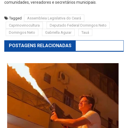
comunidades, vereadores e secretários municipais.
Tagged
Assembleia Legislativa do Ceará
Caprinovinocultura
Deputado Federal Domingos Neto
Domingos Neto
Gabriella Aguiar
Tauá
POSTAGENS RELACIONADAS