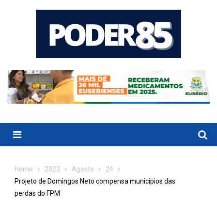
Skip
to
content
Menu
Home
2023
Agosto
24
Projeto de Domingos Neto compensa municípios das
perdas do FPM