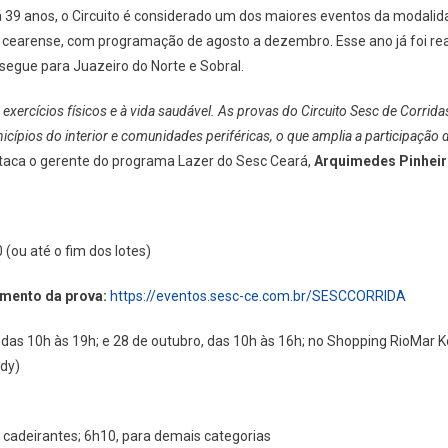
á 39 anos, o Circuito é considerado um dos maiores eventos da modalida
o cearense, com programação de agosto a dezembro. Esse ano já foi rea
 segue para Juazeiro do Norte e Sobral.
e exercícios físicos e à vida saudável. As provas do Circuito Sesc de Corri
pios do interior e comunidades periféricas, o que amplia a participação d
staca o gerente do programa Lazer do Sesc Ceará,
Arquimedes Pinheir
(ou até o fim dos lotes)
amento da prova:
https://eventos.sesc-ce.com.br/SESCCORRIDA
 das 10h às 19h; e 28 de outubro, das 10h às 16h; no Shopping RioMar K
dy)
a cadeirantes; 6h10, para demais categorias