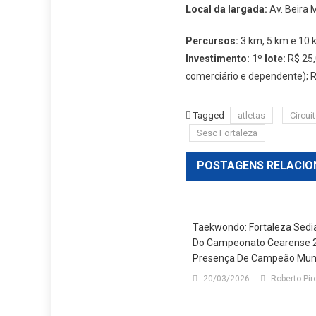
Local da largada:
Av. Beira 
Percursos:
3 km, 5 km e 10
Investimento: 1º lote:
R$ 25,
comerciário e dependente); R$
Tagged
atletas
Circui
Sesc Fortaleza
POSTAGENS RELACIO
Taekwondo: Fortaleza Sedi
Do Campeonato Cearense 
Presença De Campeão Mun
20/03/2026
Roberto Pir