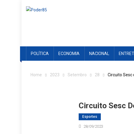
Skip
to
content
POLÍTICA
ECONOMIA
NACIONAL
ENTRE
Home
2023
Setembro
28
Circuito Sesc 
Circuito Sesc D
Esportes
28/09/2023