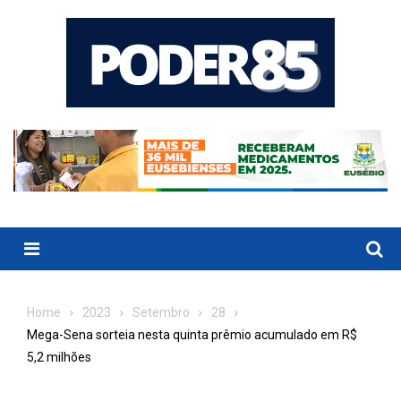
Skip
to
content
Menu
Home
2023
Setembro
28
Mega-Sena sorteia nesta quinta prêmio acumulado em R$
5,2 milhões