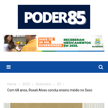
Skip
to
content
Menu
Home
2023
Setembro
29
Com 68 anos, Roseli Alves conclui ensino médio no Sesc