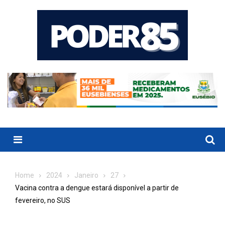
Skip
to
content
Menu
Home
2024
Janeiro
27
Vacina contra a dengue estará disponível a partir de
fevereiro, no SUS