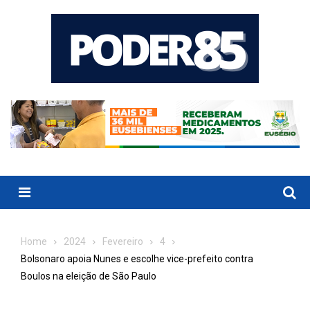
Skip
to
content
Menu
Home
2024
Fevereiro
4
Bolsonaro apoia Nunes e escolhe vice-prefeito contra
Boulos na eleição de São Paulo