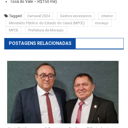
Toca do Vale – R$150 mil).
Tagged
Carnaval 2024
Gastos excessivos
interior
Ministério Público do Estado do Ceará (MPCE)
moraujo
MPCE
Prefeitura de Moraujo
POSTAGENS RELACIONADAS