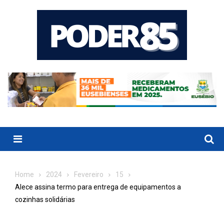
Skip
to
content
Menu
Home
2024
Fevereiro
15
Alece assina termo para entrega de equipamentos a
cozinhas solidárias