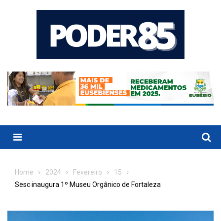
Skip
to
content
Menu
Home
2024
Fevereiro
15
Sesc inaugura 1º Museu Orgânico de Fortaleza