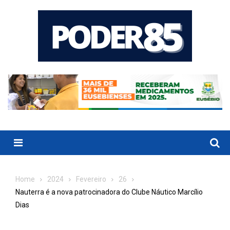
Skip
to
content
Menu
Home
2024
Fevereiro
26
Nauterra é a nova patrocinadora do Clube Náutico Marcílio
Dias