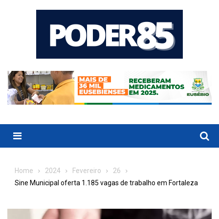
Skip
to
content
Menu
Home
2024
Fevereiro
26
Sine Municipal oferta 1.185 vagas de trabalho em Fortaleza